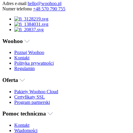
Adres e-mail
hello@woohoo.pl
Numer telefonu
+48 570 790 755
Woohoo
Poznaj Woohoo
Kontakt
Polityka prywatności
Regulamin
Oferta
Pakiety Woohoo Cloud
Certyfikaty SSL
Program partnerski
Pomoc techniczna
Kontakt
Wiadomości